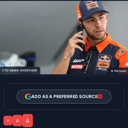
TO NEWS OVERVIEW
© Michelin
ADD AS A PREFERRED SOURCE
A
A
A