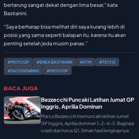
bertarung sangat dekat dengan lima besar,” kata
Bastianini.
“Saya berharap bisa melihat diri saya kurang lebih di
posisi yang sama seperti balapan itu, karena itu akan
penting setelah jeda musim panas.”
#MOTOGP
#ENEA BASTIANINI
#KTM
#TECH3
#SACHSENRING
#MOTOGP
BACA JUGA
Bezzecchi Puncaki Latihan Jumat GP
Inggris, Aprilia Dominan
Marco Bezzecchi memuncaki latihan Jumat
GP Inggris, Aprilia dominan 1-2-4-5. Bagnaia
crash dan harus Q1. Simak hasil lengkapnya.