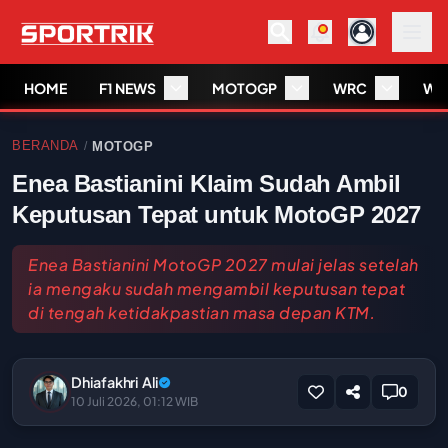
HOME
F1 NEWS
MOTOGP
WRC
WS
BERANDA
MOTOGP
/
Enea Bastianini Klaim Sudah Ambil
Keputusan Tepat untuk MotoGP 2027
Enea Bastianini MotoGP 2027 mulai jelas setelah
ia mengaku sudah mengambil keputusan tepat
di tengah ketidakpastian masa depan KTM.
Dhiafakhri Ali
0
10 Juli 2026, 01:12 WIB