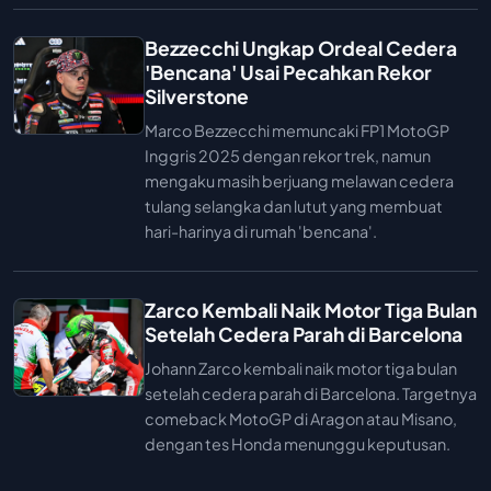
Bezzecchi Ungkap Ordeal Cedera
'Bencana' Usai Pecahkan Rekor
Silverstone
Marco Bezzecchi memuncaki FP1 MotoGP
Inggris 2025 dengan rekor trek, namun
mengaku masih berjuang melawan cedera
tulang selangka dan lutut yang membuat
hari-harinya di rumah 'bencana'.
Zarco Kembali Naik Motor Tiga Bulan
Setelah Cedera Parah di Barcelona
Johann Zarco kembali naik motor tiga bulan
setelah cedera parah di Barcelona. Targetnya
comeback MotoGP di Aragon atau Misano,
dengan tes Honda menunggu keputusan.