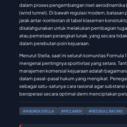
dalam proses pengembangan riset aerodinamika 
(wind tunnel). Di bawah regulasi modern, batasa
jarak antar-kontestan di tabel klasemen konstrukto
disalahgunakan untuk melakukan pembagian tuga
atau pemetaan perangkat lunak, yang secara tida
dalam perebutan poin kejuaraan.
Menurut Stella, saat ini seluruh komunitas Formula
mengenai pentingnya sportivitas yang setara. Tant
manajemen komersial kejuaraan adalah bagaiman
dalam pasal-pasal hukum yang mengikat. Penega
sebagai satu-satunya cara rasional agar substansi da
beroperasi secara optimal demi menciptakan peta
#ANDREA STELLA
#MCLAREN
#RED BULL RACING