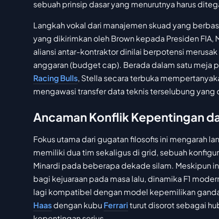
sebuah prinsip dasar yang menurutnya harus dite
Langkah vokal dari manajemen skuad yang berbasis
yang dikirimkan oleh Brown kepada Presiden FI
aliansi antar-kontraktor dinilai berpotensi merus
anggaran (budget cap). Berada dalam satu meja
Racing Bulls
, Stella secara terbuka mempertanyak
mengawasi transfer data teknis terselubung yang 
Ancaman Konflik Kepentingan da
Fokus utama dari gugatan filosofis ini mengarah l
memiliki dua tim sekaligus di grid, sebuah konfigur
Minardi pada beberapa dekade silam. Meskipun inve
bagi kejuaraan pada masa lalu, dinamika F1 modern 
lagi kompatibel dengan model kepemilikan ganda. 
Haas
dengan kubu
Ferrari
turut disorot sebagai h
kepentingan serius.