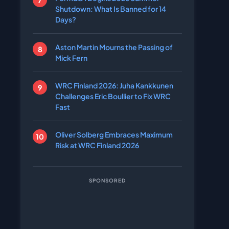
Shutdown: What Is Banned for 14
Days?
Aston Martin Mourns the Passing of
Mick Fern
WRC Finland 2026: Juha Kankkunen
Challenges Eric Boullier to Fix WRC
Fast
Oliver Solberg Embraces Maximum
Risk at WRC Finland 2026
SPONSORED