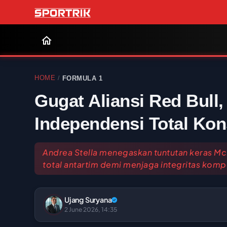
HOME
FORMULA 1
/
Gugat Aliansi Red Bull,
Independensi Total Kon
Andrea Stella menegaskan tuntutan keras M
total antartim demi menjaga integritas kompe
Ujang Suryana
2 June 2026, 14:35