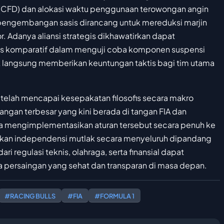
(CFD) dan alokasi waktu penggunaan terowongan angin
n pengembangan sasis dirancang untuk mereduksi marjin
r. Adanya aliansi strategis dikhawatirkan dapat
s komparatif dalam menguji coba komponen suspensi
k langsung memberikan keuntungan taktis bagi tim utama
 1 telah mencapai kesepakatan filosofis secara makro
angan terbesar yang kini berada di tangan FIA dan
a mengimplementasikan aturan tersebut secara penuh ke
kan independensi mutlak secara menyeluruh dipandang
ri regulasi teknis, olahraga, serta finansial dapat
 persaingan yang sehat dan transparan di masa depan.
#RACING BULLS
#FIA
#FORMULA 1