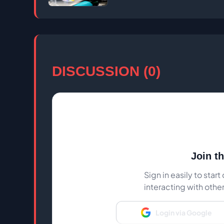
DISCUSSION (0)
Join t
Sign in easily to sta
interacting with othe
Login via Google