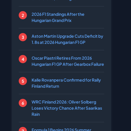
2026 F1 Standings After the
Hungarian Grand Prix
Aston Martin Upgrade Cuts Deficit by
1.8s at 2026 Hungarian F1 GP
Oscar Piastri Retires From 2026
Hungarian F1 GP After Gearbox Failure
Kalle Rovanpera Confirmed for Rally
Finland Return
WRC Finland 2026: Oliver Solberg
Loses Victory Chance After Saarikas
Rain
Formula 1 Begins 2026 Summer