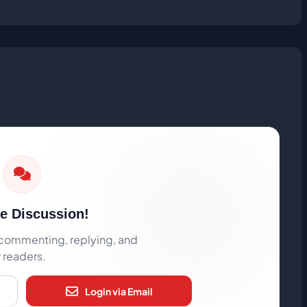
he Discussion!
rt commenting, replying, and
r readers.
Login via Email