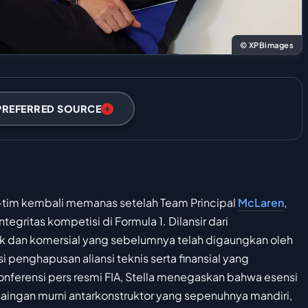
© XPBimages
PREFERRED SOURCE
-tim kembali memanas setelah Team Principal
McLaren
,
tegritas kompetisi di Formula 1. Dilansir dari
k dan komersial yang sebelumnya telah digaungkan oleh
penghapusan aliansi teknis serta finansial yang
 konferensi pers resmi FIA, Stella menegaskan bahwa esensi
rsaingan murni antarkonstruktor yang sepenuhnya mandiri,