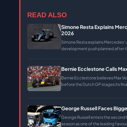
READ ALSO
Simone Resta Explains Merc
2026
Simone Resta explains Mercedes' u
development push planned after 
Bernie Ecclestone Calls Ma
Bernie Ecclestone believes Max Ve
before the Dutch GP stages its fina
George Russell Faces Biggest
George Russell enters the second h
season as one of the leading favourite