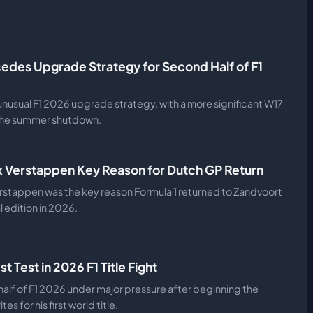
edes Upgrade Strategy for Second Half of F1
nusual F1 2026 upgrade strategy, with a more significant W17
the summer shutdown.
x Verstappen Key Reason for Dutch GP Return
rstappen was the key reason Formula 1 returned to Zandvoort
l edition in 2026.
 Test in 2026 F1 Title Fight
alf of F1 2026 under major pressure after beginning the
s for his first world title.