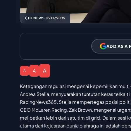
TO NEWS OVERVIEW
ADD AS A 
A
A
A
Ketegangan regulasi mengenai kepemilikan multi
Andrea Stella, menyuarakan tuntutan keras terkait in
RacingNews365, Stella mempertegas posisi politi
CEO McLaren Racing, Zak Brown, mengenai urgensi 
melibatkan lebih dari satu tim di grid. Dalam sesi
utama dari kejuaraan dunia olahraga ini adalah pe