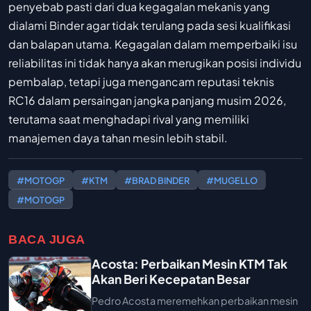
penyebab pasti dari dua kegagalan mekanis yang
dialami Binder agar tidak terulang pada sesi kualifikasi
dan balapan utama. Kegagalan dalam memperbaiki isu
reliabilitas ini tidak hanya akan merugikan posisi individu
pembalap, tetapi juga mengancam reputasi teknis
RC16 dalam persaingan jangka panjang musim 2026,
terutama saat menghadapi rival yang memiliki
manajemen daya tahan mesin lebih stabil.
#MOTOGP
#KTM
#BRAD BINDER
#MUGELLO
#MOTOGP
BACA JUGA
Acosta: Perbaikan Mesin KTM Tak
Akan Beri Kecepatan Besar
Pedro Acosta meremehkan perbaikan mesin