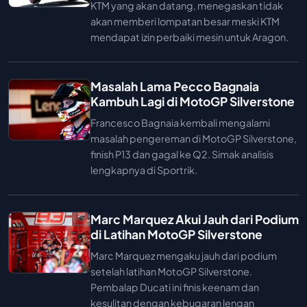
KTM yang akan datang, menegaskan tidak
akan memberi lompatan besar meski KTM
mendapat izin perbaiki mesin untuk Aragon.
Masalah Lama Pecco Bagnaia
Kambuh Lagi di MotoGP Silverstone
Francesco Bagnaia kembali mengalami
masalah pengereman di MotoGP Silverstone,
finish P13 dan gagal ke Q2. Simak analisis
lengkapnya di Sportrik.
Marc Marquez Akui Jauh dari Podium
di Latihan MotoGP Silverstone
Marc Marquez mengaku jauh dari podium
setelah latihan MotoGP Silverstone.
Pembalap Ducati ini finis keenam dan
kesulitan dengan kebugaran lengan