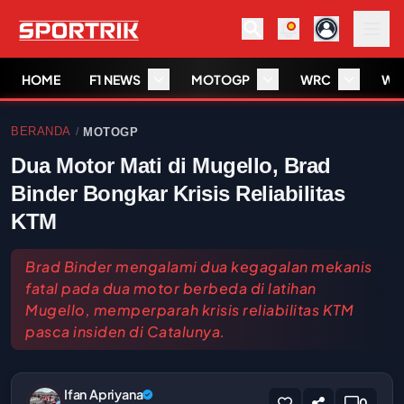
HOME
F1 NEWS
MOTOGP
WRC
WS
BERANDA
MOTOGP
/
Dua Motor Mati di Mugello, Brad
Binder Bongkar Krisis Reliabilitas
KTM
Brad Binder mengalami dua kegagalan mekanis
fatal pada dua motor berbeda di latihan
Mugello, memperparah krisis reliabilitas KTM
pasca insiden di Catalunya.
Ifan Apriyana
0