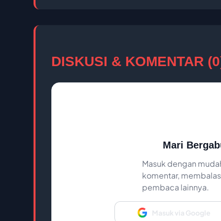
DISKUSI & KOMENTAR (0
Mari Bergab
Masuk dengan mudah
komentar, membalas,
pembaca lainnya.
Masuk via Google