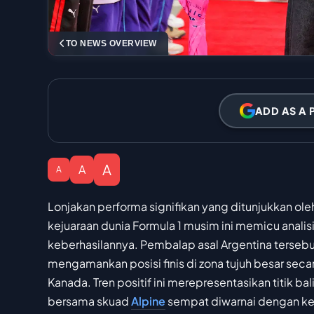
TO NEWS OVERVIEW
ADD AS A 
A
A
A
Lonjakan performa signifikan yang ditunjukkan ol
kejuaraan dunia Formula 1 musim ini memicu analis
keberhasilannya. Pembalap asal Argentina terseb
mengamankan posisi finis di zona tujuh besar secar
Kanada. Tren positif ini merepresentasikan titik ba
bersama skuad
Alpine
sempat diwarnai dengan ket