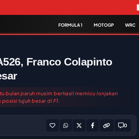
FORMULA 1
MOTOGP
WRC
526, Franco Colapinto
esar
u bulan paruh musim berhasil memicu lonjakan
sisi tujuh besar di F1.
0