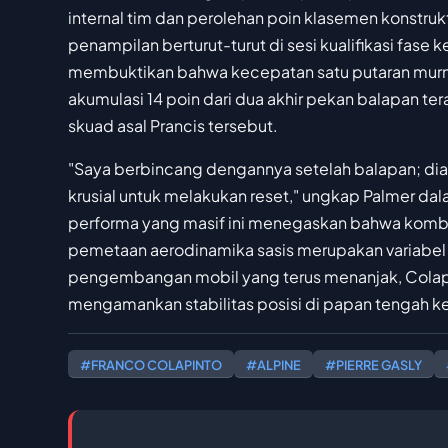
internal tim dan perolehan poin klasemen konstru
penampilan berturut-turut di sesi kualifikasi fase 
membuktikan bahwa kecepatan satu putaran murni
akumulasi 14 poin dari dua akhir pekan balapan te
skuad asal Prancis tersebut.
"Saya berbincang dengannya setelah balapan; dia
krusial untuk melakukan reset," ungkap Palmer dalam
performa yang masif ini menegaskan bahwa kombi
pemetaan aerodinamika sasis merupakan variabel 
pengembangan mobil yang terus menanjak, Colapi
mengamankan stabilitas posisi di papan tengah ke
#FRANCO COLAPINTO
#ALPINE
#PIERRE GASLY