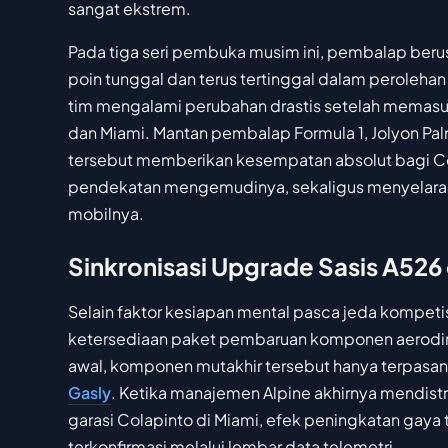
sangat ekstrem.
Pada tiga seri pembuka musim ini, pembalap ber
poin tunggal dan terus tertinggal dalam perolehan
tim mengalami perubahan drastis setelah memasu
dan Miami. Mantan pembalap Formula 1, Jolyon Pa
tersebut memberikan kesempatan absolut bagi Col
pendekatan mengemudinya, sekaligus menyelaras
mobilnya.
Sinkronisasi Upgrade Sasis A526
Selain faktor kesiapan mental pasca jeda kompeti
ketersediaan paket pembaruan komponen aerodin
awal, komponen mutakhir tersebut hanya terpasang
Gasly
. Ketika manajemen Alpine akhirnya mendistri
garasi Colapinto di Miami, efek peningkatan gaya 
terkonfirmasi melalui lembar data telemetri.