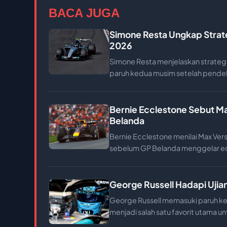
BACA JUGA
Simone Resta Ungkap Strat
2026
Simone Resta menjelaskan strateg
paruh kedua musim setelah pende
Bernie Ecclestone Sebut M
Belanda
Bernie Ecclestone menilai Max Ver
sebelum GP Belanda menggelar edi
George Russell Hadapi Ujia
George Russell memasuki paruh k
menjadi salah satu favorit utama 