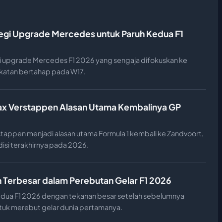
egi Upgrade Mercedes untuk Paruh Kedua F1
i upgrade Mercedes F1 2026 yang sengaja difokuskan ke
katan bertahap pada W17.
ax Verstappen Alasan Utama Kembalinya GP
stappen menjadi alasan utama Formula 1 kembali ke Zandvoort,
si terakhirnya pada 2026.
n Terbesar dalam Perebutan Gelar F1 2026
edua F1 2026 dengan tekanan besar setelah sebelumnya
untuk merebut gelar dunia pertamanya.