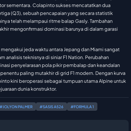
ktor sementara. Colapinto sukses mencatatkan dua
ketiga (Q3), sebuah pencapaian yang secara statistik
nya telah melampaui ritme balap Gasly. Tambahan
rakhir mengonfirmasi dominasi barunya di dalam garasi
 mengakui jeda waktu antara Jepang dan Miami sangat
 analisis teknisnya di siniar F1 Nation. Perubahan
nasi penyelarasan pola pikir pembalap dan keandalan
penentu paling mutakhir di grid F1 modern. Dengan kurva
nto kini beroperasi sebagai tumpuan utama Alpine untuk
juaraan dunia konstruktor.
#JOLYON PALMER
#SASIS A526
#FORMULA 1