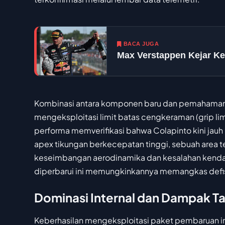
BACA JUGA
Max Verstappen Kejar K
Kombinasi antara komponen baru dan pemahaman
mengeksploitasi limit batas cengkeraman (grip limi
performa memverifikasi bahwa Colapinto kini jau
apex tikungan berkecepatan tinggi, sebuah area 
keseimbangan aerodinamika dan kesalahan kendali.
diperbarui ini memungkinkannya memangkas defisit
Dominasi Internal dan Dampak T
Keberhasilan mengeksploitasi paket pembaruan 