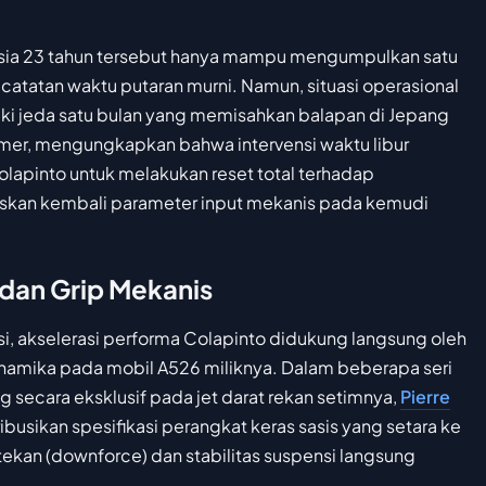
usia 23 tahun tersebut hanya mampu mengumpulkan satu
 catatan waktu putaran murni. Namun, situasi operasional
ki jeda satu bulan yang memisahkan balapan di Jepang
lmer, mengungkapkan bahwa intervensi waktu libur
apinto untuk melakukan reset total terhadap
kan kembali parameter input mekanis pada kemudi
 dan Grip Mekanis
si, akselerasi performa Colapinto didukung langsung oleh
amika pada mobil A526 miliknya. Dalam beberapa seri
 secara eksklusif pada jet darat rekan setimnya,
Pierre
busikan spesifikasi perangkat keras sasis yang setara ke
tekan (downforce) dan stabilitas suspensi langsung