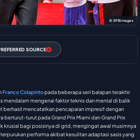
© XPBimages
PREFERRED SOURCE
eh
Franco Colapinto
pada beberapa seri balapan terakhir
is mendalam mengenai faktor teknis dan mental di balik
ut berhasil mencatatkan pencapaian impresif dengan
a berturut-turut pada Grand Prix Miami dan Grand Prix
lik krusial bagi posisinya di grid, mengingat awal musimnya
erpurukan performa akibat kesulitan adaptasi sasis yang