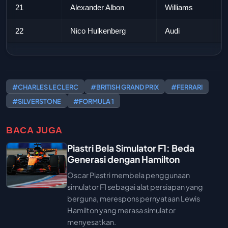
21
Alexander Albon
Williams
22
Nico Hulkenberg
Audi
#CHARLES LECLERC
#BRITISH GRAND PRIX
#FERRARI
#SILVERSTONE
#FORMULA 1
BACA JUGA
Piastri Bela Simulator F1: Beda
Generasi dengan Hamilton
Oscar Piastri membela penggunaan
simulator F1 sebagai alat persiapan yang
berguna, merespons pernyataan Lewis
Hamilton yang merasa simulator
menyesatkan.