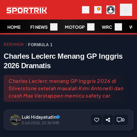
HOME
F1 NEWS
MOTOGP
WRC
WS
BERANDA
FORMULA 1
/
Charles Leclerc Menang GP Inggris
2026 Dramatis
Charles Leclerc menang GP Inggris 2026 di
Silverstone setelah masalah Kimi Antonelli dan
crash Max Verstappen memicu safety car.
Luki Hidayatudin
0
5 Juli 2026, 22:36 WIB