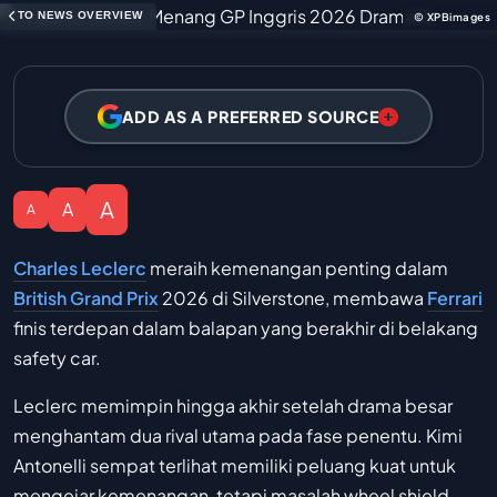
TO NEWS OVERVIEW
© XPBimages
ADD AS A PREFERRED SOURCE
A
A
A
Charles Leclerc
meraih kemenangan penting dalam
British Grand Prix
2026 di Silverstone, membawa
Ferrari
finis terdepan dalam balapan yang berakhir di belakang
safety car.
Leclerc memimpin hingga akhir setelah drama besar
menghantam dua rival utama pada fase penentu. Kimi
Antonelli sempat terlihat memiliki peluang kuat untuk
mengejar kemenangan, tetapi masalah wheel shield