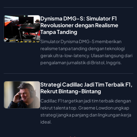
Dynisma DMG-S: Simulator F1
Revolusioner dengan Realisme
Tanpa Tanding
Simulator Dynisma DMG-S memberikan
realisme tanpa tanding dengan teknologi
gerak ultra-low-latency. Ulasan langsung dari
pengalaman jurnalistik di Bristol, Inggris.
Strategi Cadillac Jadi Tim Terbaik F1,
Rekrut Bintang-Bintang
Cadillac F1 targetkan jadi tim terbaik dengan
rekrut talenta top. Graeme Lowdon ungkap
strategi jangka panjang dan lingkungan kerja
ideal.