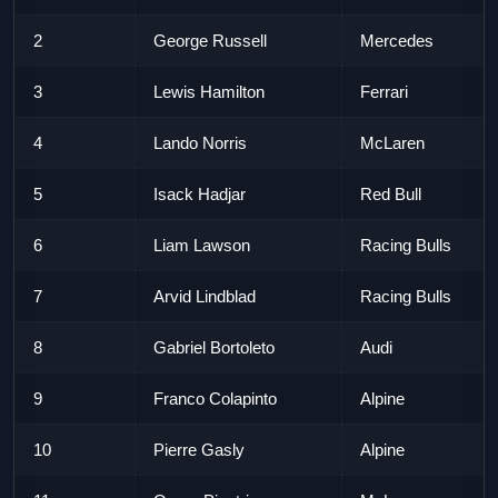
2
George Russell
Mercedes
3
Lewis Hamilton
Ferrari
4
Lando Norris
McLaren
5
Isack Hadjar
Red Bull
6
Liam Lawson
Racing Bulls
7
Arvid Lindblad
Racing Bulls
8
Gabriel Bortoleto
Audi
9
Franco Colapinto
Alpine
10
Pierre Gasly
Alpine