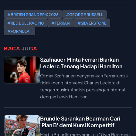
#BRITISH GRAND PRIX 2026
#GEORGE RUSSELL
#RED BULL RACING
#FERRARI
#SILVERSTONE
#FORMULA 1
BACA JUGA
Szafnauer Minta Ferrari Biarkan
Leclerc Tenang Hadapi Hamilton
Otmar Szafnauer menyarankan Ferrari untuk
tidak mengintervensi Charles Leclerc di
tengah musim. Analisis persaingan internal
dengan Lewis Hamilton.
Brundle Sarankan Bearman Cari
'Plan B' demi Kursi Kompetitif
Martin Brundle menyarankan Oliver Bearman