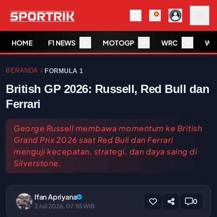
HOME
F1 NEWS
MOTOGP
WRC
WS
BERANDA
FORMULA 1
/
British GP 2026: Russell, Red Bull dan
Ferrari
George Russell membawa momentum ke British
Grand Prix 2026 saat Red Bull dan Ferrari
menguji kecepatan, strategi, dan daya saing di
Silverstone.
Ifan Apriyana
0
2 Juli 2026, 07:55 WIB