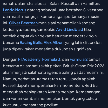
rumah dalam skala besar. Selain Russell dan Hamilton,
Lando Norris
datang sebagai juara bertahan Silverstone
dan masih mengejar kemenangan pertamanya musim
ini.
Oliver Bearman
menjalani penampilan kandang
keduanya, sedangkan rookie
Arvid Lindblad
tiba
setelah empat akhir pekan beruntun mencetak poin
bersama
Racing Bulls
.
Alex Albon
, yang lahir di London,
juga diperkirakan menerima dukungan signifikan.
Dengan
F1 Academy
,
Formula 3
, dan
Formula 2
tampil
bersama dalam satu akhir pekan, British Grand Prix 2026
akan menjadi salah satu agenda paling padat musim ini.
Namun, perhatian utama tetap tertuju pada apakah
Russell dapat mempertahankan momentum, Red Bull
mengubah peningkatan Austria menjadi kemenangan,
dan Ferrari kembali menemukan bentuk yang cukup
kuat untuk menantang podium.