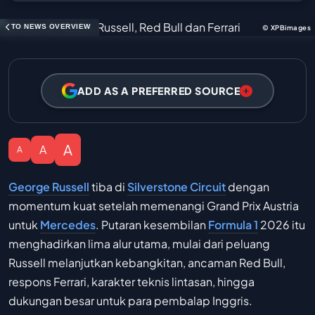
TO NEWS OVERVIEW
© XPBimages
ADD AS A PREFERRED SOURCE
A
A
A
George Russell
tiba di
Silverstone Circuit
dengan
momentum kuat setelah memenangi Grand Prix Austria
untuk
Mercedes
. Putaran kesembilan
Formula 1
2026 itu
menghadirkan lima alur utama, mulai dari peluang
Russell melanjutkan kebangkitan, ancaman Red Bull,
respons Ferrari, karakter teknis lintasan, hingga
dukungan besar untuk para pembalap Inggris.