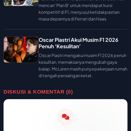
mencari 'Plan B' untuk mendapat kursi
kompetitif di F1, menyusul ketidakpastian
masa depannya di Ferrari dan Haas.
Oscar Piastri Akui Musim F1 2026
Penuh ‘Kesulitan’
Oscar Piastri mengakui musim F1 2026 penuh
kesulitan, memaksanya mengubah gaya
balap. McLaren masih punya pekerjaan rumah
di tengah persaingan ketat.
DISKUSI & KOMENTAR (0)