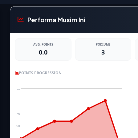
Performa Musim Ini
AVG. POINTS
PODIUMS
0.0
3
POINTS PROGRESSION
…
…
75
50