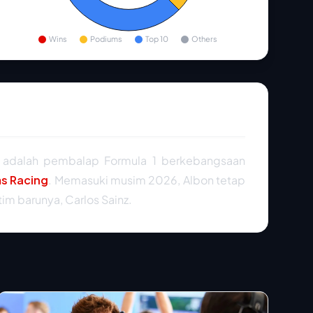
Wins
Podiums
Top 10
Others
6) adalah pembalap Formula 1 berkebangsaan
ms Racing
. Memasuki musim 2026, Albon tetap
im barunya, Carlos Sainz.