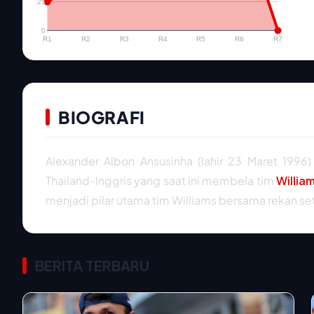
25
0
R1
R2
R3
R4
R5
R6
R7
BIOGRAFI
Alexander Albon Ansusinha (lahir 23 Maret 199
Thailand-Inggris yang saat ini membela tim
Willia
menjadi pilar utama tim Williams bersama rekan set
BERITA TERBARU