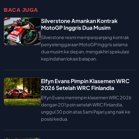
BACA JUGA
Silverstone Amankan Kontrak
MotoGP Inggris Dua Musim
Silverstone resmi memperpanjang kontrak
penyelenggaraan MotoGP Inggris selama
dua musim ke depan, mengakhiri spekulasi
kepindahan lokasi balapan.
Elfyn Evans Pimpin Klasemen WRC
2026 Setelah WRC Finlandia
Elfyn Evans memimpin klasemen WRC 2026
dengan 201 poin setelah WRC Finlandia,
unggul 30 poin atas Sami Pajari yang naik ke
posisi kedua.