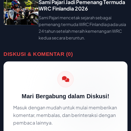
Sami Pajari Jadi Pemenang Termuda
WRC Finlandia 2026
Sami Pajari mencetak sejarah sebagai
pemenang termuda WRC Finlandia pada usia
24 tahun setelah meraih kemenangan WRC
kedua secara beruntun.
DISKUSI & KOMENTAR (0)
Mari Bergabung dalam Diskusi!
Masuk dengan mudah untuk mulai memberikan
komentar, membalas, dan berinteraksi dengan
pembaca lainnya.