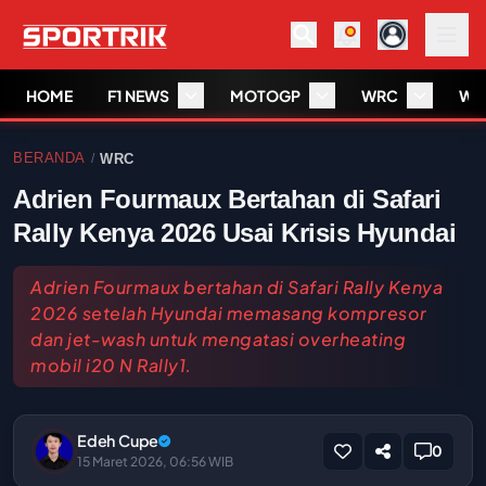
HOME
F1 NEWS
MOTOGP
WRC
WS
BERANDA
WRC
/
Adrien Fourmaux Bertahan di Safari
Rally Kenya 2026 Usai Krisis Hyundai
Adrien Fourmaux bertahan di Safari Rally Kenya
2026 setelah Hyundai memasang kompresor
dan jet-wash untuk mengatasi overheating
mobil i20 N Rally1.
Edeh Cupe
0
15 Maret 2026, 06:56 WIB