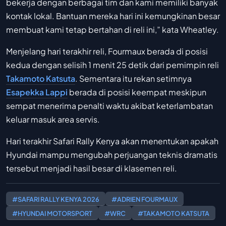
bekerja dengan berbagai tim dan kami memiliki banyak
kontak lokal. Bantuan mereka hari ini kemungkinan besar
membuat kami tetap bertahan di reli ini,” kata Wheatley.
Menjelang hari terakhir reli, Fourmaux berada di posisi
kedua dengan selisih 1 menit 25 detik dari pemimpin reli
Takamoto Katsuta
. Sementara itu rekan setimnya
Esapekka Lappi
berada di posisi keempat meskipun
sempat menerima penalti waktu akibat keterlambatan
keluar masuk area servis.
Hari terakhir Safari Rally Kenya akan menentukan apakah
Hyundai mampu mengubah perjuangan teknis dramatis
tersebut menjadi hasil besar di klasemen reli.
#SAFARI RALLY KENYA 2026
#ADRIEN FOURMAUX
#HYUNDAI MOTORSPORT
#WRC
#TAKAMOTO KATSUTA