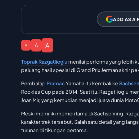
ADD AS A 
A
A
A
Toprak Razgatlioglu
menilai performa yang lebih 
peluang hasil spesial di Grand Prix Jerman akhir pek
Pembalap
Pramac
Yamaha itu kembali ke
Sachsen
Rookies Cup pada 2014. Saat itu, Razgatlioglu mera
Joan Mir, yang kemudian menjadi juara dunia Moto
Meski memiliki memori lama di Sachsenring, Razg
karakter trek tersebut. Salah satu detail yang lan
turunan di tikungan pertama.