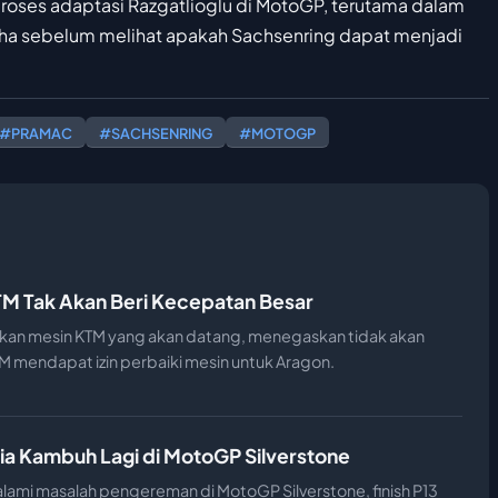
 proses adaptasi Razgatlioglu di MotoGP, terutama dalam
a sebelum melihat apakah Sachsenring dapat menjadi
#PRAMAC
#SACHSENRING
#MOTOGP
TM Tak Akan Beri Kecepatan Besar
an mesin KTM yang akan datang, menegaskan tidak akan
 mendapat izin perbaiki mesin untuk Aragon.
a Kambuh Lagi di MotoGP Silverstone
ami masalah pengereman di MotoGP Silverstone, finish P13