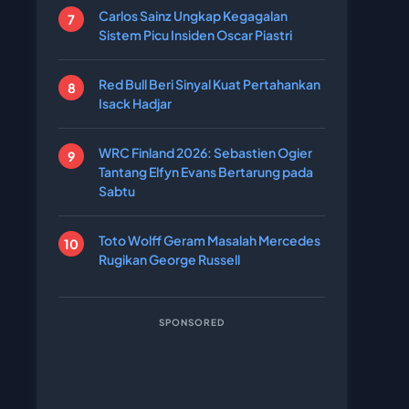
Carlos Sainz Ungkap Kegagalan
Sistem Picu Insiden Oscar Piastri
Red Bull Beri Sinyal Kuat Pertahankan
Isack Hadjar
WRC Finland 2026: Sebastien Ogier
Tantang Elfyn Evans Bertarung pada
Sabtu
Toto Wolff Geram Masalah Mercedes
Rugikan George Russell
SPONSORED