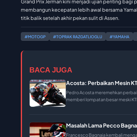
Grand Prix Jerman kini menjadi ujian penting bagi
membangun kecepatan lebih awal bersama Yamah
titik balik setelah akhir pekan sulit di Assen.
#MOTOGP
#TOPRAK RAZGATLIOGLU
#YAMAHA
BACA JUGA
Acosta: Perbaikan Mesin K
Pedro Acosta meremehkan perbaik
memberi lompatan besar meski KTM
Masalah Lama Pecco Bagnai
Francesco Bagnaia kembali mengal