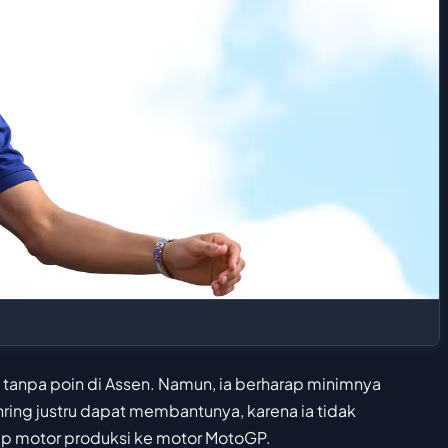
n tanpa poin di Assen. Namun, ia berharap minimnya
ing justru dapat membantunya, karena ia tidak
ap motor produksi ke motor MotoGP.