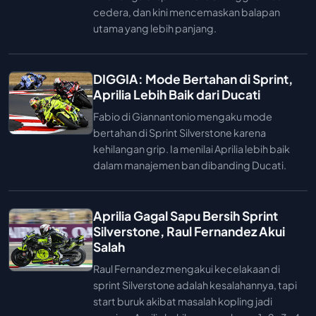
cedera, dan kini mencemaskan balapan
utama yang lebih panjang.
DIGGIA: Mode Bertahan di Sprint,
Aprilia Lebih Baik dari Ducati
Fabio di Giannantonio mengaku mode
bertahan di Sprint Silverstone karena
kehilangan grip. Ia menilai Aprilia lebih baik
dalam manajemen ban dibanding Ducati.
Aprilia Gagal Sapu Bersih Sprint
Silverstone, Raul Fernandez Akui
Salah
Raul Fernandez mengakui kecelakaan di
sprint Silverstone adalah kesalahannya, tapi
start buruk akibat masalah kopling jadi