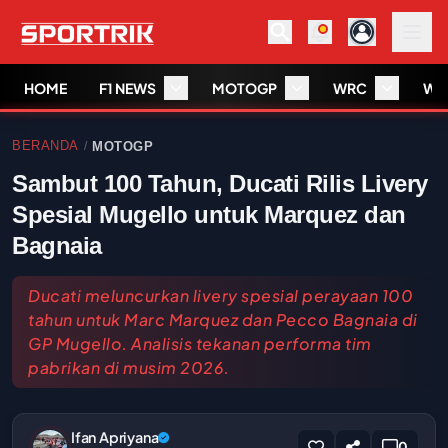
HOME
F1 NEWS
MOTOGP
WRC
WS
BERANDA
MOTOGP
/
Sambut 100 Tahun, Ducati Rilis Livery
Spesial Mugello untuk Marquez dan
Bagnaia
Ducati meluncurkan livery spesial perayaan 100
tahun untuk Marc Marquez dan Pecco Bagnaia di
GP Mugello. Analisis tekanan performa tim
pabrikan di musim 2026.
Ifan Apriyana
0