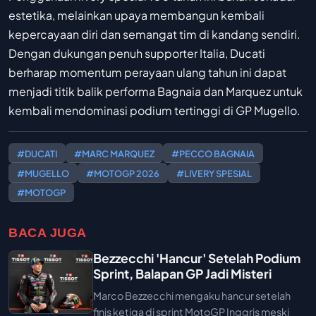
estetika, melainkan upaya membangun kembali
kepercayaan diri dan semangat tim di kandang sendiri.
Dengan dukungan penuh supporter Italia, Ducati
berharap momentum perayaan ulang tahun ini dapat
menjadi titik balik performa Bagnaia dan Marquez untuk
kembali mendominasi podium tertinggi di GP Mugello.
#DUCATI
#MARC MARQUEZ
#PECCO BAGNAIA
#MUGELLO
#MOTOGP 2026
#LIVERY SPESIAL
#MOTOGP
BACA JUGA
Bezzecchi 'Hancur' Setelah Podium
Sprint, Balapan GP Jadi Misteri
Marco Bezzecchi mengaku hancur setelah
finis ketiga di sprint MotoGP Inggris meski