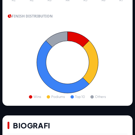
R1
R2
R3
R4
R5
R6
R7
FINISH DISTRIBUTION
Wins
Podiums
Top 10
Others
BIOGRAFI