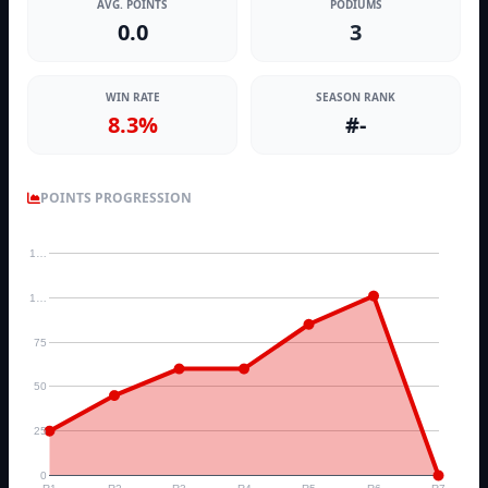
AVG. POINTS
PODIUMS
0.0
3
WIN RATE
SEASON RANK
8.3%
#-
POINTS PROGRESSION
1…
1…
75
50
25
0