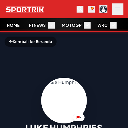
HOME
F1 NEWS
MOTOGP
WRC
W
Kembali ke Beranda
-
LUKE HUMPHRIES