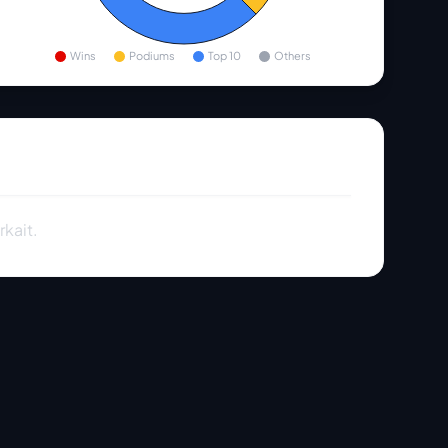
Wins
Podiums
Top 10
Others
rkait.