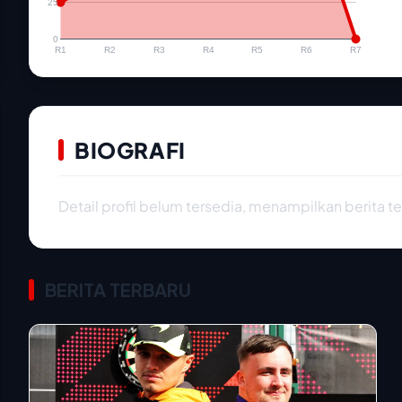
25
0
R1
R2
R3
R4
R5
R6
R7
BIOGRAFI
Detail profil belum tersedia, menampilkan berita te
BERITA TERBARU