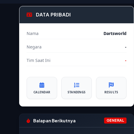
DATA PRIBADI
Nama
Dartsworld
Negara
-
Tim Saat Ini
-
CALENDAR
STANDINGS
RESULTS
Balapan Berikutnya
GENERAL