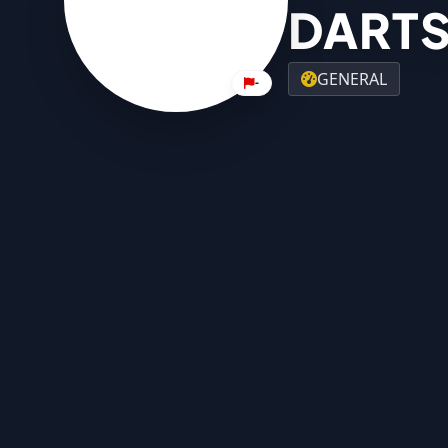
DART
GENERAL
-