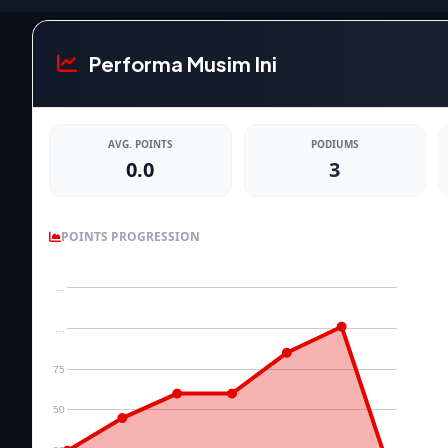
Performa Musim Ini
AVG. POINTS
PODIUMS
0.0
3
POINTS PROGRESSION
…
…
75
50