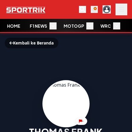
HOME
F1 NEWS
MOTOGP
WRC
W
Kembali ke Beranda
-
THOMAS FRANK