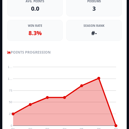
AVG. POINTS
PODIUMS
0.0
3
WIN RATE
SEASON RANK
8.3%
#-
POINTS PROGRESSION
1…
1…
75
50
25
0