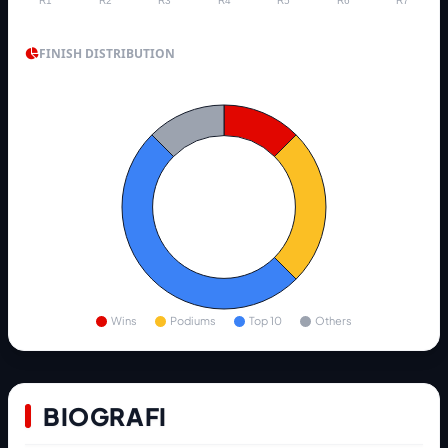
R1
R2
R3
R4
R5
R6
R7
FINISH DISTRIBUTION
Wins
Podiums
Top 10
Others
BIOGRAFI