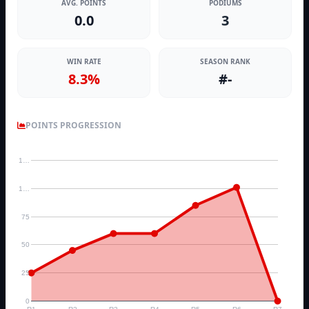
AVG. POINTS
PODIUMS
0.0
3
WIN RATE
SEASON RANK
8.3%
#-
POINTS PROGRESSION
1…
1…
75
50
25
0