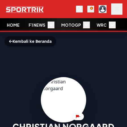
HOME
F1 NEWS
MOTOGP
WRC
W
Kembali ke Beranda
-
CHRISTIAN NORGAARD