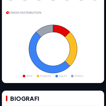
R1
R2
R3
R4
R5
R6
R7
FINISH DISTRIBUTION
Wins
Podiums
Top 10
Others
BIOGRAFI