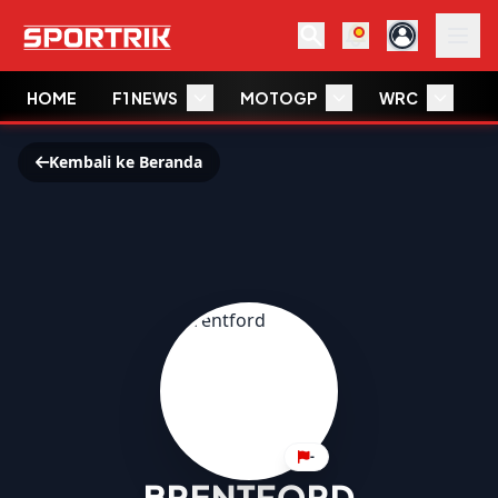
HOME
F1 NEWS
MOTOGP
WRC
W
Kembali ke Beranda
-
BRENTFORD