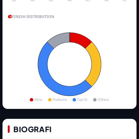
R1
R2
R3
R4
R5
R6
R7
FINISH DISTRIBUTION
Wins
Podiums
Top 10
Others
BIOGRAFI