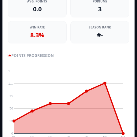
AVG. POINTS
PODIUMS
0.0
3
WIN RATE
SEASON RANK
8.3%
#-
POINTS PROGRESSION
1…
1…
75
50
25
0