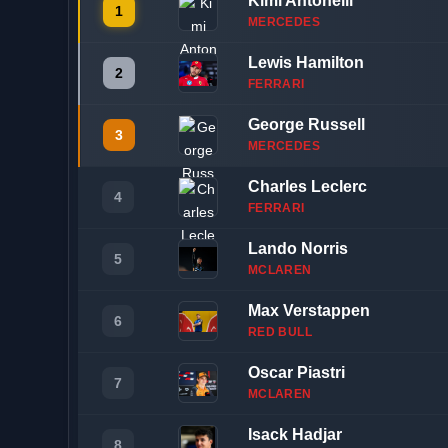
Kimi Antonelli
1
MERCEDES
Lewis Hamilton
2
FERRARI
George Russell
3
MERCEDES
Charles Leclerc
4
FERRARI
Lando Norris
5
MCLAREN
Max Verstappen
6
RED BULL
Oscar Piastri
7
MCLAREN
Isack Hadjar
8