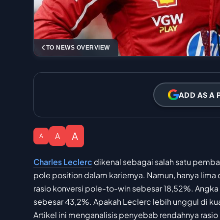
TO NEWS OVERVIEW
ADD AS A 
A
A
A
Charles Leclerc
dikenal sebagai salah satu pembal
pole position dalam kariernya. Namun, hanya lim
rasio konversi pole-to-win sebesar 18,52%. Angka i
sebesar 43,2%. Apakah Leclerc lebih unggul di kua
Artikel ini menganalisis penyebab rendahnya rasio