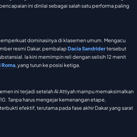
encapaian ini dinilai sebagai salah satu performa paling
stru memperkuat dominasinya di klasemen umum. Mengacu
sumber resmi Dakar, pembalap
Dacia Sandrider
tersebut
tansial. Ia kini memimpin reli dengan selisih 12 menit
i Roma
, yang turun ke posisi ketiga.
semen ini terjadi setelah Al Attiyah mampu memaksimalkan
e 10. Tanpa harus mengejar kemenangan etape,
erbukti efektif, terutama pada fase akhir Dakar yang sarat