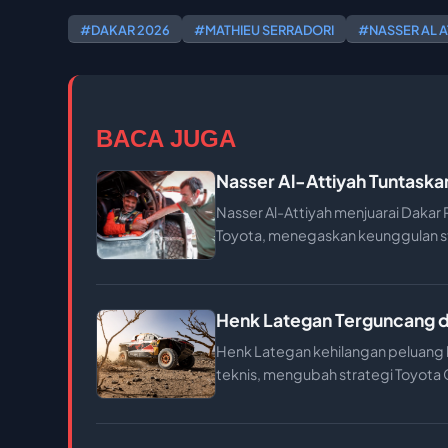
#DAKAR 2026
#MATHIEU SERRADORI
#NASSER AL A
BACA JUGA
Nasser Al-Attiyah Tuntaska
Nasser Al-Attiyah menjuarai Dakar
Toyota, menegaskan keunggulan st
Henk Lategan Terguncang di
Henk Lategan kehilangan peluang 
teknis, mengubah strategi Toyota