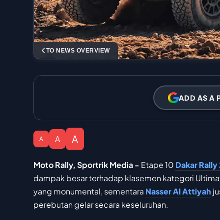
TO NEWS OVERVIEW
ADD AS A 
A
A
A
Moto Rally, Sportrik Media -
Etape 10
Dakar Rally
dampak besar terhadap klasemen kategori Ultima
yang monumental, sementara
Nasser Al Attiyah
ju
perebutan gelar secara keseluruhan.