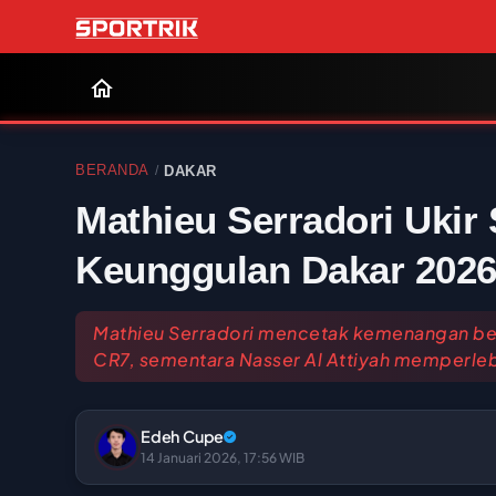
BERANDA
DAKAR
/
Mathieu Serradori Ukir 
Keunggulan Dakar 202
Mathieu Serradori mencetak kemenangan ber
CR7, sementara Nasser Al Attiyah memperl
Edeh Cupe
14 Januari 2026, 17:56 WIB