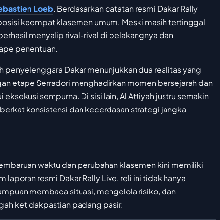
ebastien Loeb
. Berdasarkan catatan resmi Dakar Rally
 ke posisi keempat klasemen umum. Meski masih tertinggal
rhasil menyalip rival-rival di belakangnya dan
tape penentuan.
oleh penyelenggara Dakar menunjukkan dua realitas yang
nangan etape Serradori menghadirkan momen bersejarah dan
ksekusi sempurna. Di sisi lain, Al Attiyah justru semakin
berkat konsistensi dan kecerdasan strategi jangka
pembaruan waktu dan perubahan klasemen kini memiliki
aporan resmi Dakar Rally Live, reli ini tidak hanya
mampuan membaca situasi, mengelola risiko, dan
gah ketidakpastian padang pasir.