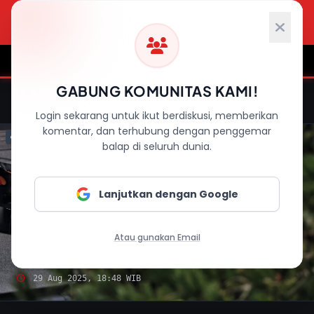
HOME
F1 NEWS
MOTOGP
WRC
WS
GABUNG KOMUNITAS KAMI!
BACK TO RACE CONTROL
Login sekarang untuk ikut berdiskusi, memberikan
komentar, dan terhubung dengan penggemar
ENDED
balap di seluruh dunia.
Lanjutkan dengan Google
Atau gunakan Email
FORMULA 1
Live Reaction: FORMULA 1
29 Aug 2025, 18:48 WIB