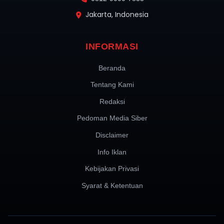
Saat ini dia berada di posisi ketiga, tetapi Russell
Jakarta, Indonesia
pasti akan berusaha merebutnya darinya.
INFORMASI
URUTAN DI BAWAH *SAFETY CAR
21:36
Beranda
1. Piastri
2. Verstappen
Tentang Kami
3. Hadjar
4. Russell
Redaksi
5. Albon
6. Antonelli
Pedoman Media Siber
7. Bearman
Disclaimer
8. Stroll
9. Alonso
Info Iklan
10. Gasly
11. Tsunoda
Kebijakan Privasi
12. Ocon
13. Hulkenberg
Syarat & Ketentuan
14. Colapinto
15. Lawson
16. Bortoleto
17. Sainz