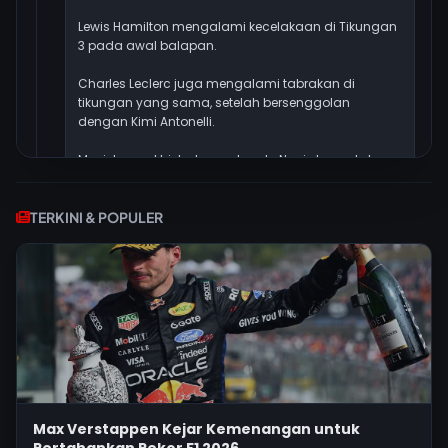
Lewis Hamilton mengalami kecelakaan di Tikungan
3 pada awal balapan.
Charles Leclerc juga mengalami tabrakan di
tikungan yang sama, setelah bersenggolan
dengan Kimi Antonelli.
Menjelang akhir balapan, Lando Norris harus keluar
karena masalah mesin, yang membuatnya gagal
finis.
TERKINI & POPULER
1. Oscar Piastri (McLaren)
2. Max Verstappen (Red Bull) +1.271
3. Isack Hadjar (Racing Bulls) +3.233
4. George Russell (Mercedes) +5.054
5. Alexander Albon (Williams) +6.327
6. Oliver Bearman (Haas) +9.044
7. Lance Stroll (Aston Martin) +9.497
8. Fernando Alonso (Aston Martin) +11.708
9. Yuki Tsunoda (Red Bull) +13.597
10. Esteban Ocon (Haas) +14.063
11. Franco Colapinto (Alpine) +14.511
Max Verstappen Kejar Kemenangan untuk
12. Liam Lawson (Racing Bulls) +17.063