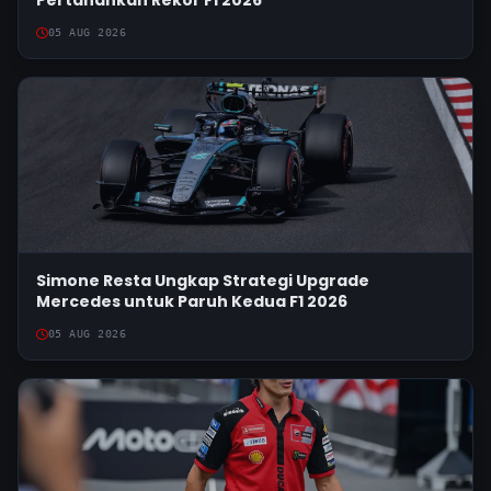
Pertahankan Rekor F1 2026
13. Carlos Sainz (Williams) +17.376
05 AUG 2026
14. Nico Hulkenberg (Stake) +19.725
15. Gabriel Bortoleto (Stake) +21.565
16. Kimi Antonelli (Mercedes) +22.029
17. Pierre Gasly (Alpine) +23.629
18. Lando Norris (McLaren) - Keluar
19. Charles Leclerc (Ferrari) - Keluar
20. Lewis Hamilton (Ferrari) - Keluar
ISACK HADJAR NAIK PODIUM!!!!
21:43
Ini adalah podium pertama bagi Hadjar di posisi
Simone Resta Ungkap Strategi Upgrade
ketiga, di belakang Verstappen yang finis kedua.
Mercedes untuk Paruh Kedua F1 2026
Laporan lengkap, hasil balapan, dan reaksi akan
05 AUG 2026
segera menyusul!
HASIL AKHIR DAN KLASEMEN
21:43
Oscar Piastri memenangi Grand Prix Belanda. Ini
adalah kemenangan ketujuhnya musim ini, dan
kemenangan yang sangat penting dalam