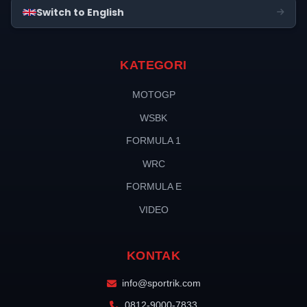
20. Hamilton (HAM) - Keluar
Switch to English
INFO
21:38
KATEGORI
Piastri langsung melesat, tetapi Verstappen tepat
berada di belakangnya!
MOTOGP
WSBK
INFO
21:38
FORMULA 1
Balapan akan dilanjutkan lagi di Lap 68 dari 72.
WRC
Empat lap balapan tersisa.
FORMULA E
VIDEO
SAFETY CAR BERAKHIR
INFO
KONTAK
21:37
info@sportrik.com
MUNGKINKAH ISACK HADJAR NAIK PODIUM?!
0812-9000-7833
21:36