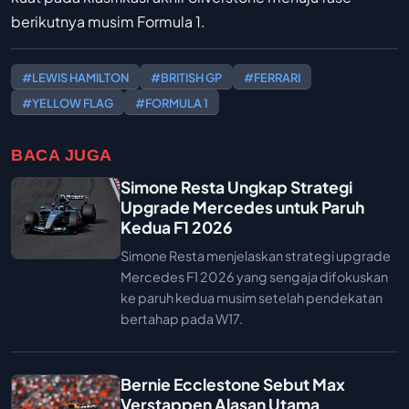
berikutnya musim Formula 1.
#LEWIS HAMILTON
#BRITISH GP
#FERRARI
#YELLOW FLAG
#FORMULA 1
BACA JUGA
Simone Resta Ungkap Strategi
Upgrade Mercedes untuk Paruh
Kedua F1 2026
Simone Resta menjelaskan strategi upgrade
Mercedes F1 2026 yang sengaja difokuskan
ke paruh kedua musim setelah pendekatan
bertahap pada W17.
Bernie Ecclestone Sebut Max
Verstappen Alasan Utama