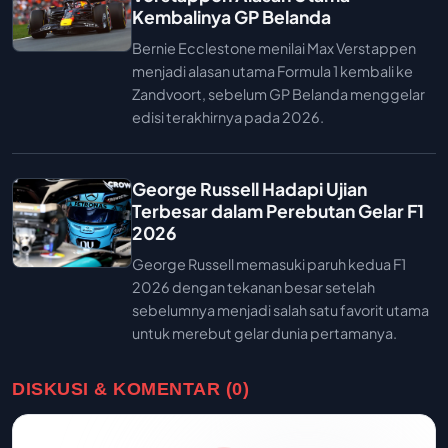
Kembalinya GP Belanda
Bernie Ecclestone menilai Max Verstappen
menjadi alasan utama Formula 1 kembali ke
Zandvoort, sebelum GP Belanda menggelar
edisi terakhirnya pada 2026.
George Russell Hadapi Ujian
Terbesar dalam Perebutan Gelar F1
2026
George Russell memasuki paruh kedua F1
2026 dengan tekanan besar setelah
sebelumnya menjadi salah satu favorit utama
untuk merebut gelar dunia pertamanya.
DISKUSI & KOMENTAR (0)