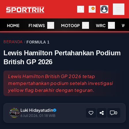
HOME
F1 NEWS
MOTOGP
WRC
WS
BERANDA
FORMULA 1
/
Lewis Hamilton Pertahankan Podium
British GP 2026
Lewis Hamilton British GP 2026 tetap
mempertahankan podium setelah investigasi
yellow flag berakhir dengan teguran.
Luki Hidayatudin
0
6 Juli 2026, 01:18 WIB