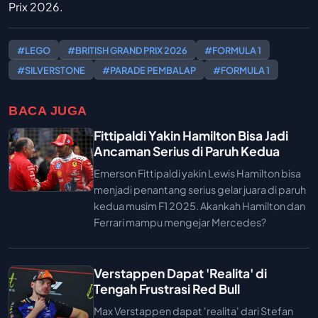
Prix 2026.
#LEGO
#BRITISH GRAND PRIX 2026
#FORMULA 1
#SILVERSTONE
#PARADE PEMBALAP
#FORMULA 1
BACA JUGA
Fittipaldi Yakin Hamilton Bisa Jadi
Ancaman Serius di Paruh Kedua
Emerson Fittipaldi yakin Lewis Hamilton bisa
menjadi penantang serius gelar juara di paruh
kedua musim F1 2025. Akankah Hamilton dan
Ferrari mampu mengejar Mercedes?
Verstappen Dapat 'Realita' di
Tengah Frustrasi Red Bull
Max Verstappen dapat 'realita' dari Stefan