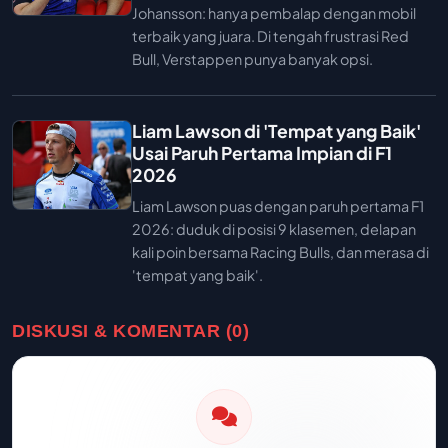
Johansson: hanya pembalap dengan mobil
terbaik yang juara. Di tengah frustrasi Red
Bull, Verstappen punya banyak opsi.
Liam Lawson di 'Tempat yang Baik'
Usai Paruh Pertama Impian di F1
2026
Liam Lawson puas dengan paruh pertama F1
2026: duduk di posisi 9 klasemen, delapan
kali poin bersama Racing Bulls, dan merasa di
'tempat yang baik'.
DISKUSI & KOMENTAR (0)