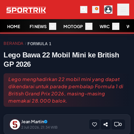
HOME
F1 NEWS
MOTOGP
WRC
WS
BERANDA
FORMULA 1
/
Lego Bawa 22 Mobil Mini ke British
GP 2026
Lego menghadirkan 22 mobil mini yang dapat
dikendarai untuk parade pembalap Formula 1 di
British Grand Prix 2026, masing-masing
memakai 28.000 balok.
Jean Martin
0
2 Juli 2026, 21:34 WIB