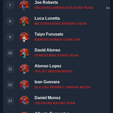
Joe Roberts
1
7
ONLYFANS AMERICAN RACING TEAM
Amer
Luca Lunetta
1
8
MB CONVEYORS SPEEDRS TEAM
Taiyo Furusato
1
9
IDEMITSU HONDA TEAM ASIA
David Alonso
1
10
CFMOTO INDE ASPAR TEAM
K
Alonso Lopez
1
11
ITALJET GRESINI MOTO2
Izan Guevara
2
12
BLU CRU PRAMAC YAMAHA MOTO2
Daniel Munoz
2
13
ITALTRANS RACING TEAM