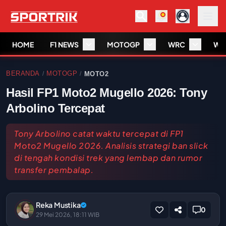
HOME
F1 NEWS
MOTOGP
WRC
WS
BERANDA
MOTOGP
MOTO2
/
/
Hasil FP1 Moto2 Mugello 2026: Tony
Arbolino Tercepat
Tony Arbolino catat waktu tercepat di FP1
Moto2 Mugello 2026. Analisis strategi ban slick
di tengah kondisi trek yang lembap dan rumor
transfer pembalap.
Reka Mustika
0
29 Mei 2026, 18:11 WIB