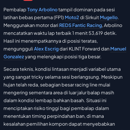
Pembalap
Tony Arbolino
tampil dominan pada sesi
latihan bebas pertama (FP1)
Moto2
di Sirkuit
Mugello
.
Menggunakan motor dari
REDS Fantic Racing
, Arbolino
mencatatkan waktu lap terbaik 1 menit 53,619 detik.
Hasil ini menempatkannya di posisi teratas,
mengungguli
Alex Escrig
dari KLINT Forward dan
Manuel
Gonzalez
yang melengkapi posisi tiga besar.
Secara teknis, kondisi lintasan menjadi variabel utama
yang sangat tricky selama sesi berlangsung. Meskipun
hujan telah reda, sebagian besar racing line mulai
mengering sementara area di luar jalur balap masih
dalam kondisi lembap bahkan basah. Situasi ini
menciptakan risiko tinggi bagi pembalap dalam
menentukan timing perpindahan ban, di mana
kesalahan pemilihan kompon dapat menyebabkan