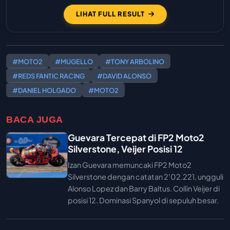
LIHAT FULL RESULT
#MOTO2
#MUGELLO
#TONY ARBOLINO
#REDS FANTIC RACING
#DAVID ALONSO
#DANIEL HOLGADO
#MOTO2
BACA JUGA
Guevara Tercepat di FP2 Moto2
Silverstone, Veijer Posisi 12
Izan Guevara memuncaki FP2 Moto2
Silverstone dengan catatan 2'02.221, ungguli
Alonso Lopez dan Barry Baltus. Collin Veijer di
posisi 12. Dominasi Spanyol di sepuluh besar.