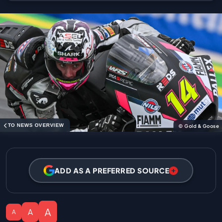
TO NEWS OVERVIEW
© Gold & Goose
ADD AS A PREFERRED SOURCE
A
A
A