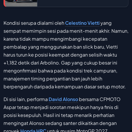
Kondisi serupa dialami oleh
Celestino Vietti
yang
sempat memimpin sesi pada menit-menit akhir. Namun,
karena tidak mampu mengimbangi kecepatan
pembalap yang menggunakan ban slick baru, Vietti
harus turun ke posisi keempat dengan selisih waktu
+1,182 detik dari Arbolino. Gap yang cukup besar ini
mengonfirmasi bahwa pada kondisi trek campuran,
manajemen timing pergantian ban jauh lebih
berpengaruh daripada kemampuan dasar setup motor.
Di sisi lain, performa
David Alonso
bersama CFMOTO
Aspar tetap menjadi sorotan meskipun hanya finis di
posisi kesepuluh. Hasil ini tetap menarik perhatian
mengingat Alonso sedang santer dikaitkan dengan
proyek
Honda HRC
untuk musim MotoGP 2027.