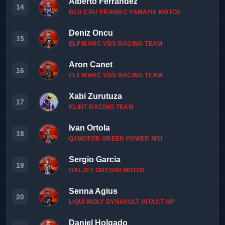
Alberto Ferrandez
2
14
BLU CRU PRAMAC YAMAHA MOTO2
Deniz Oncu
2
15
ELF MARC VDS RACING TEAM
Aron Canet
2
16
ELF MARC VDS RACING TEAM
Xabi Zurutuza
2
17
KLINT RACING TEAM
Ivan Ortola
2
18
QJMOTOR GREEN POWER MSI
Sergio Garcia
2
19
ITALJET GRESINI MOTO2
Senna Agius
2
20
LIQUI MOLY DYNAVOLT INTACT GP
A
Daniel Holgado
2