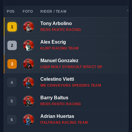
POS
FOTO
RIDER / TEAM
TI
Tony Arbolino
1
1
REDS FANTIC RACING
Alex Escrig
1
2
KLINT RACING TEAM
Manuel Gonzalez
1
3
LIQUI MOLY DYNAVOLT INTACT GP
Celestino Vietti
1
4
MB CONVEYORS SPEEDRS TEAM
Barry Baltus
1
5
REDS FANTIC RACING
Adrian Huertas
1
6
ITALTRANS RACING TEAM