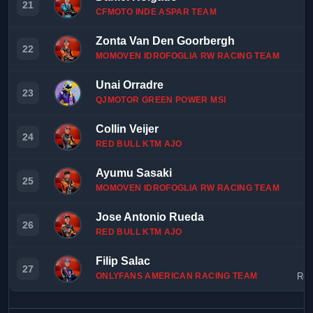
21
CFMOTO INDE ASPAR TEAM
Zonta Van Den Goorbergh
2
22
MOMOVEN IDROFOGLIA RW RACING TEAM
Unai Orradre
2
23
QJMOTOR GREEN POWER MSI
Collin Veijer
2
24
RED BULL KTM AJO
Ayumu Sasaki
2
25
MOMOVEN IDROFOGLIA RW RACING TEAM
Jose Antonio Rueda
2
26
RED BULL KTM AJO
Filip Salac
2
27
ONLYFANS AMERICAN RACING TEAM
Rep