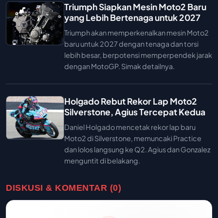
Triumph Siapkan Mesin Moto2 Baru
yang Lebih Bertenaga untuk 2027
Triumph akan memperkenalkan mesin Moto2
baru untuk 2027 dengan tenaga dan torsi
lebih besar, berpotensi memperpendek jarak
dengan MotoGP. Simak detailnya.
Holgado Rebut Rekor Lap Moto2
Silverstone, Agius Tercepat Kedua
Daniel Holgado mencetak rekor lap baru
Moto2 di Silverstone, memuncaki Practice
dan lolos langsung ke Q2. Agius dan Gonzalez
menguntit di belakang.
DISKUSI & KOMENTAR (0)