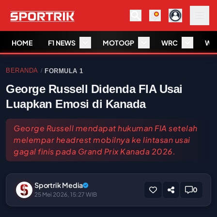
HOME
F1 NEWS
MOTOGP
WRC
WS
BERANDA
FORMULA 1
/
George Russell Didenda FIA Usai
Luapkan Emosi di Kanada
George Russell mendapat hukuman FIA setelah
melempar headrest mobilnya ke lintasan usai
gagal finis pada Grand Prix Kanada 2026.
Sportrik Media
0
25 Mei 2026, 15:27 WIB