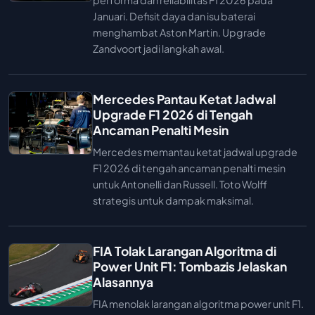
performa dan reliabilitas F1 2026 pada
Januari. Defisit daya dan isu baterai
menghambat Aston Martin. Upgrade
Zandvoort jadi langkah awal.
Mercedes Pantau Ketat Jadwal
Upgrade F1 2026 di Tengah
Ancaman Penalti Mesin
Mercedes memantau ketat jadwal upgrade
F1 2026 di tengah ancaman penalti mesin
untuk Antonelli dan Russell. Toto Wolff
strategis untuk dampak maksimal.
FIA Tolak Larangan Algoritma di
Power Unit F1: Tombazis Jelaskan
Alasannya
FIA menolak larangan algoritma power unit F1.