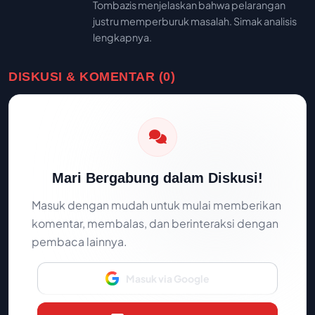
Tombazis menjelaskan bahwa pelarangan
justru memperburuk masalah. Simak analisis
lengkapnya.
DISKUSI & KOMENTAR (0)
Mari Bergabung dalam Diskusi!
Masuk dengan mudah untuk mulai memberikan
komentar, membalas, dan berinteraksi dengan
pembaca lainnya.
Masuk via Google