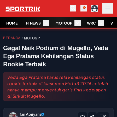
HOME
F1 NEWS
MOTOGP
WRC
WS
BERANDA
MOTOGP
/
Gagal Naik Podium di Mugello, Veda
Ega Pratama Kehilangan Status
Rookie Terbaik
Veda Ega Pratama harus rela kehilangan status
rookie terbaik di klasemen Moto3 2026 setelah
hanya mampu menyentuh garis finis kedelapan
di Sirkuit Mugello.
Ifan Apriyana
0