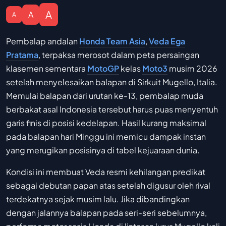
A
A
A
Pembalap andalan
Honda Team Asia
,
Veda Ega
Pratama
, terpaksa merosot dalam peta persaingan
klasemen sementara
MotoGP
kelas
Moto3
musim 2026
setelah menyelesaikan balapan di Sirkuit Mugello, Italia.
Memulai balapan dari urutan ke-13, pembalap muda
berbakat asal Indonesia tersebut harus puas menyentuh
garis finis di posisi kedelapan. Hasil kurang maksimal
pada balapan hari Minggu ini memicu dampak instan
yang merugikan posisinya di tabel kejuaraan dunia.
Kondisi ini membuat Veda resmi kehilangan predikat
sebagai debutan papan atas setelah digusur oleh rival
terdekatnya sejak musim lalu. Jika dibandingkan
dengan jalannya balapan pada seri-seri sebelumnya,