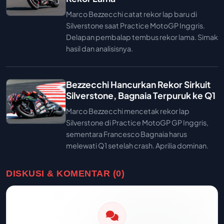
Marco Bezzecchi catat rekor lap baru di
Silverstone saat Practice MotoGP Inggris.
Delapan pembalap tembus rekor lama. Simak
hasil dan analisisnya.
Bezzecchi Hancurkan Rekor Sirkuit
Silverstone, Bagnaia Terpuruk ke Q1
Marco Bezzecchi mencetak rekor lap
Silverstone di Practice MotoGP GP Inggris,
sementara Francesco Bagnaia harus
melewati Q1 setelah crash. Aprilia dominan.
DISKUSI & KOMENTAR (0)