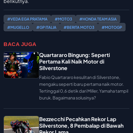
berikutnya.
#VEDA EGA PRATAMA
#MOTO3
#HONDA TEAM ASIA
#MUGELLO
#GP ITALIA
#BERITA MOTO3
#MOTOGP
BACA JUGA
Quartararo Bingung: Seperti
Pertama Kali Naik Motor di
Silverstone
Fabio Quartararo kesulitan di Silverstone,
mengaku seperti baru pertama naik motor.
Tertinggal 0,6 detik dari Miller, Yamaha tampil
buruk. Bagaimana solusinya?
Bezzecchi Pecahkan Rekor Lap
Silverstone, 8 Pembalap di Bawah
Rekor Lama