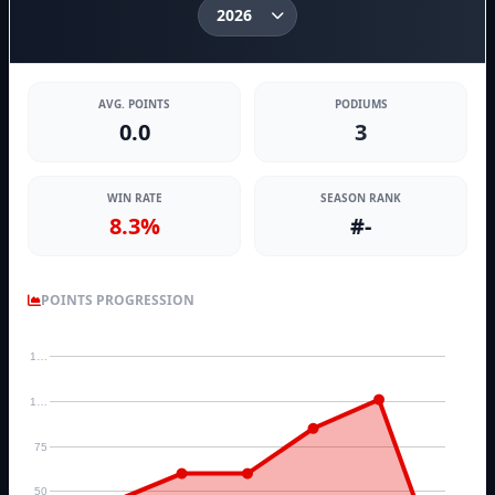
AVG. POINTS
PODIUMS
0.0
3
WIN RATE
SEASON RANK
8.3%
#-
POINTS PROGRESSION
1…
1…
75
50