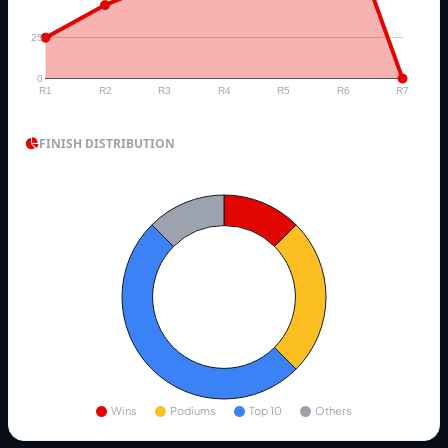
25
0
R1
R2
R3
R4
R5
R6
R7
FINISH DISTRIBUTION
Wins
Podiums
Top 10
Others