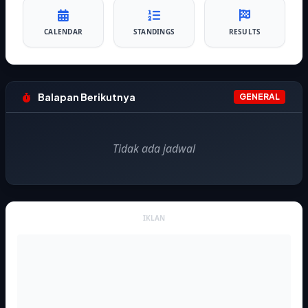
CALENDAR
STANDINGS
RESULTS
Balapan Berikutnya
GENERAL
Tidak ada jadwal
IKLAN