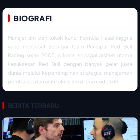
BIOGRAFI
Manajer tim dan tokoh kunci Formula 1 asal Inggris
yang menjabat sebagai Team Principal Red Bull
Racing sejak 2005, dikenal sebagai arsitek utama
kesuksesan Red Bull dengan banyak gelar juara
dunia melalui kepemimpinan strategis, manajemen
pembalap, dan arah teknis tim di era modern F1.
BERITA TERBARU